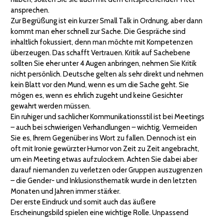
ansprechen.
Zur Begrüßung ist ein kurzer Small Talk in Ordnung, aber dann
kommt man eher schnell zur Sache. Die Gespräche sind
inhaltlich fokussiert, denn man möchte mit Kompetenzen
überzeugen. Das schafft Vertrauen. Kritik auf Sachebene
sollten Sie eher unter 4 Augen anbringen, nehmen Sie Kritik
nicht persönlich. Deutsche gelten als sehr direkt und nehmen
kein Blatt vor den Mund, wenn es um die Sache geht. Sie
mögen es, wenn es ehrlich zugeht und keine Gesichter
gewahrt werden müssen.
Ein ruhiger und sachlicher Kommunikationsstil ist bei Meetings
– auch bei schwierigen Verhandlungen – wichtig. Vermeiden
Sie es, Ihrem Gegenüber ins Wort zu fallen. Dennoch ist ein
oft mit Ironie gewürzter Humor von Zeit zu Zeit angebracht,
um ein Meeting etwas aufzulockern. Achten Sie dabei aber
darauf niemanden zu verletzen oder Gruppen auszugrenzen
– die Gender- und Inklusionsthematik wurde in den letzten
Monaten und Jahren immer stärker.
Der erste Eindruck und somit auch das äußere
Erscheinungsbild spielen eine wichtige Rolle. Unpassend